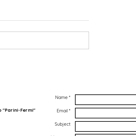
muovi me ne
tori sempre di
uovi me ne vado” è
 fortemente
te per un bambino,
ettamente
l’abbandono....
Le parole utili per arginare 
capriccio
Name *
 "Parini-Fermi"
Email *
Subject