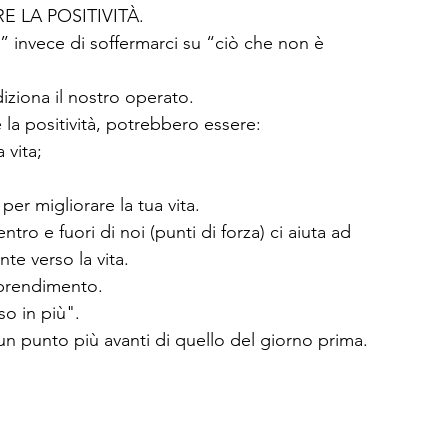
RE LA POSITIVITÀ.
” invece di soffermarci su “ciò che non è 
iziona il nostro operato.
 la positività, potrebbero essere:
 vita;
er migliorare la tua vita.
tro e fuori di noi (punti di forza) ci aiuta ad 
te verso la vita.
pprendimento.
o in più". 
un punto più avanti di quello del giorno prima.